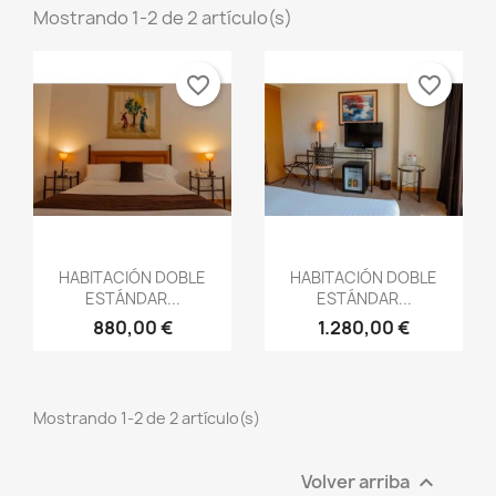
Mostrando 1-2 de 2 artículo(s)
×
×
×
Crear lista de deseos
((modalTitle))
favorite_border
favorite_border
Iniciar sesión
×
((confirmMessage))
Nombre de la lista de deseos
Debe iniciar sesión para guardar productos en su
Añadir a la lista de deseos
lista de deseos.
Create new list
add_circle_outline
((cancelText))
Cancelar
Iniciar sesión
((modalDeleteText))
Cancelar
Crear lista de deseos
HABITACIÓN DOBLE
HABITACIÓN DOBLE
ESTÁNDAR...
ESTÁNDAR...
880,00 €
1.280,00 €
Mostrando 1-2 de 2 artículo(s)
Volver arriba
