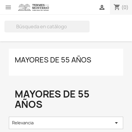
shopping_cart


(0)

MAYORES DE 55 AÑOS
MAYORES DE 55
AÑOS

Relevancia