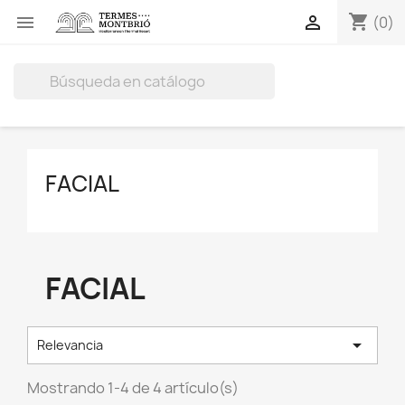
shopping_cart


(0)

FACIAL
FACIAL

Relevancia
Mostrando 1-4 de 4 artículo(s)